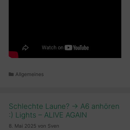
Kategorien
Allgemeines
Schlechte Laune? -> A6 anhören
:) Lights – ALIVE AGAIN
8. Mai 2025
von
Sven