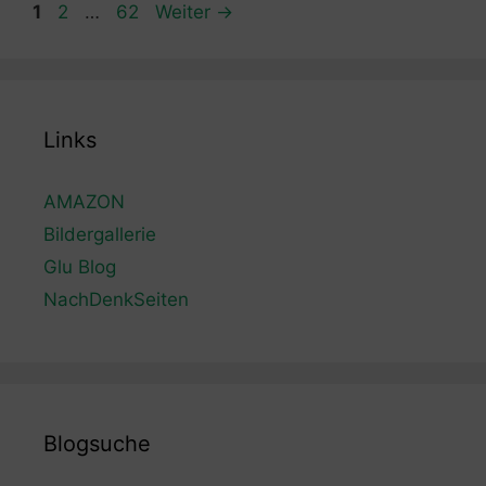
Seite
Seite
Seite
1
2
…
62
Weiter
→
Links
AMAZON
Bildergallerie
Glu Blog
NachDenkSeiten
Blogsuche