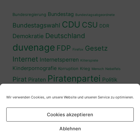
Bundestag
Bundesregierung
Bundestagsabgeordnete
CDU
CSU
Bundestagswahl
DDR
Deutschland
Demokratie
duvenage
FDP
Gesetz
Firefox
Internet
Internetsperren
Killerspiele
Kinderpornografie
Korruption
Krieg
Mensch
Nebelfels
Piratenpartei
Pirat
Piraten
Politik
Schwedt
Politiker
Regierung
Spaß
Wir verwenden Cookies, um unsere Website und unseren Service zu optimieren.
sven
Wahl
SPD
Sperren
Tauss
Urheberrecht
Wahlkampf
Wähler
Cookies akzeptieren
Wahlprogramm
XP
Wahljahr
Zensur
Überwachung
Zensursula
youtube
ZDF
Ablehnen