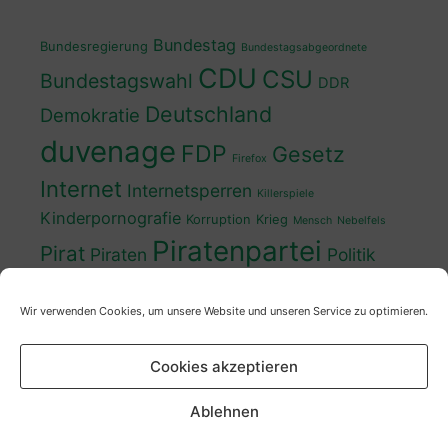
Bundestag
Bundesregierung
Bundestagsabgeordnete
CDU
CSU
Bundestagswahl
DDR
Deutschland
Demokratie
duvenage
FDP
Gesetz
Firefox
Internet
Internetsperren
Killerspiele
Kinderpornografie
Korruption
Krieg
Mensch
Nebelfels
Piratenpartei
Pirat
Piraten
Politik
Schwedt
Politiker
Regierung
Spaß
Wir verwenden Cookies, um unsere Website und unseren Service zu optimieren.
sven
Wahl
SPD
Sperren
Tauss
Urheberrecht
Wahlkampf
Wähler
Cookies akzeptieren
Wahlprogramm
XP
Wahljahr
Zensur
Überwachung
Zensursula
youtube
ZDF
Ablehnen