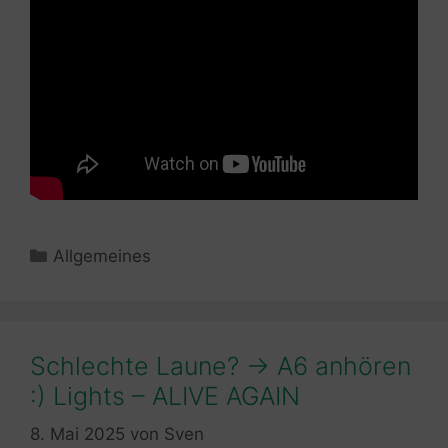
Kategorien
Allgemeines
Schlechte Laune? -> A6 anhören
:) Lights – ALIVE AGAIN
8. Mai 2025
von
Sven