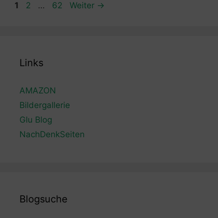
Seite
Seite
Seite
1
2
…
62
Weiter
→
Links
AMAZON
Bildergallerie
Glu Blog
NachDenkSeiten
Blogsuche