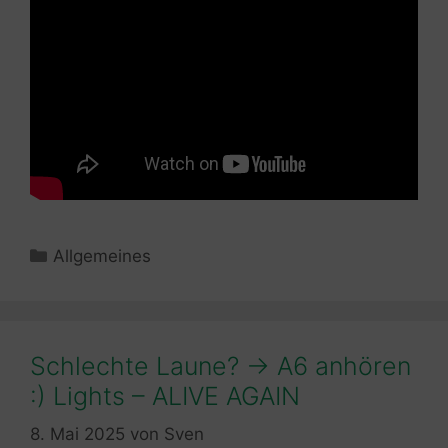
Kategorien
Allgemeines
Schlechte Laune? -> A6 anhören
:) Lights – ALIVE AGAIN
8. Mai 2025
von
Sven