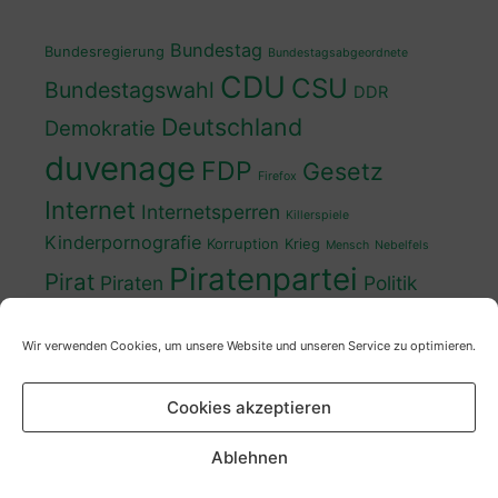
Bundestag
Bundesregierung
Bundestagsabgeordnete
CDU
CSU
Bundestagswahl
DDR
Deutschland
Demokratie
duvenage
FDP
Gesetz
Firefox
Internet
Internetsperren
Killerspiele
Kinderpornografie
Korruption
Krieg
Mensch
Nebelfels
Piratenpartei
Pirat
Piraten
Politik
Schwedt
Politiker
Regierung
Spaß
Wir verwenden Cookies, um unsere Website und unseren Service zu optimieren.
sven
Wahl
SPD
Sperren
Tauss
Urheberrecht
Wahlkampf
Wähler
Cookies akzeptieren
Wahlprogramm
XP
Wahljahr
Zensur
Überwachung
Zensursula
youtube
ZDF
Ablehnen