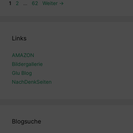
Seite
Seite
Seite
1
2
…
62
Weiter
→
Links
AMAZON
Bildergallerie
Glu Blog
NachDenkSeiten
Blogsuche