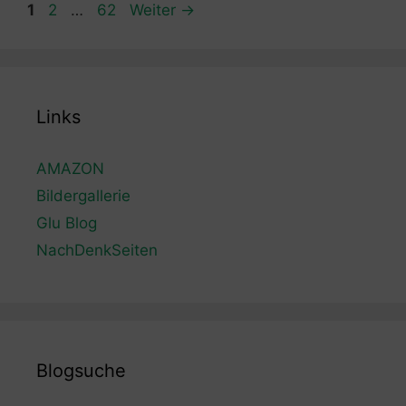
Seite
Seite
Seite
1
2
…
62
Weiter
→
Links
AMAZON
Bildergallerie
Glu Blog
NachDenkSeiten
Blogsuche