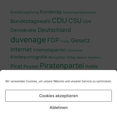
Bundestag
Bundesregierung
Bundestagsabgeordnete
CDU
CSU
Bundestagswahl
DDR
Deutschland
Demokratie
duvenage
FDP
Gesetz
Firefox
Internet
Internetsperren
Killerspiele
Kinderpornografie
Korruption
Krieg
Mensch
Nebelfels
Piratenpartei
Pirat
Piraten
Politik
Schwedt
Politiker
Regierung
Spaß
Wir verwenden Cookies, um unsere Website und unseren Service zu optimieren.
sven
Wahl
SPD
Sperren
Tauss
Urheberrecht
Wahlkampf
Wähler
Cookies akzeptieren
Wahlprogramm
XP
Wahljahr
Zensur
Überwachung
Zensursula
youtube
ZDF
Ablehnen