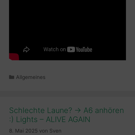
Kategorien
Allgemeines
Schlechte Laune? -> A6 anhören
:) Lights – ALIVE AGAIN
8. Mai 2025
von
Sven