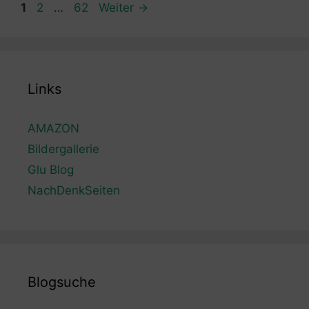
Seite
Seite
Seite
1
2
…
62
Weiter
→
Links
AMAZON
Bildergallerie
Glu Blog
NachDenkSeiten
Blogsuche