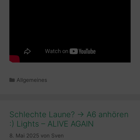
Kategorien
Allgemeines
Schlechte Laune? -> A6 anhören
:) Lights – ALIVE AGAIN
8. Mai 2025
von
Sven