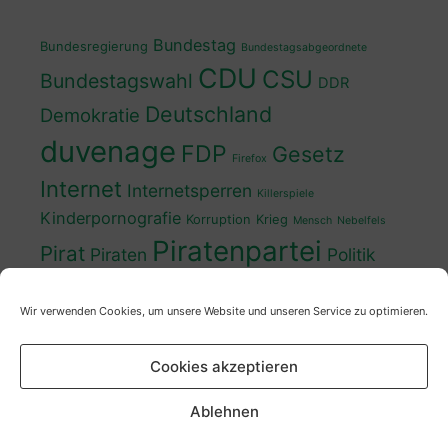
Bundestag
Bundesregierung
Bundestagsabgeordnete
CDU
CSU
Bundestagswahl
DDR
Deutschland
Demokratie
duvenage
FDP
Gesetz
Firefox
Internet
Internetsperren
Killerspiele
Kinderpornografie
Korruption
Krieg
Mensch
Nebelfels
Piratenpartei
Pirat
Piraten
Politik
Schwedt
Politiker
Regierung
Spaß
Wir verwenden Cookies, um unsere Website und unseren Service zu optimieren.
sven
Wahl
SPD
Sperren
Tauss
Urheberrecht
Wahlkampf
Wähler
Cookies akzeptieren
Wahlprogramm
XP
Wahljahr
Zensur
Überwachung
Zensursula
youtube
ZDF
Ablehnen