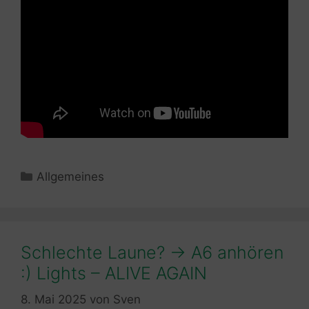
Kategorien
Allgemeines
Schlechte Laune? -> A6 anhören
:) Lights – ALIVE AGAIN
8. Mai 2025
von
Sven