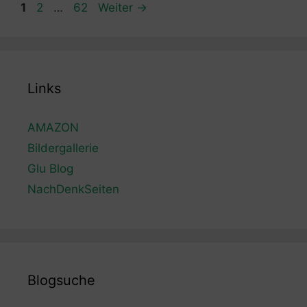
Seite
Seite
Seite
1
2
…
62
Weiter
→
Links
AMAZON
Bildergallerie
Glu Blog
NachDenkSeiten
Blogsuche