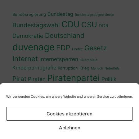
Bundestag
Bundesregierung
Bundestagsabgeordnete
CDU
CSU
Bundestagswahl
DDR
Deutschland
Demokratie
duvenage
FDP
Gesetz
Firefox
Internet
Internetsperren
Killerspiele
Kinderpornografie
Korruption
Krieg
Mensch
Nebelfels
Piratenpartei
Pirat
Piraten
Politik
Schwedt
Politiker
Regierung
Spaß
Wir verwenden Cookies, um unsere Website und unseren Service zu optimieren.
sven
Wahl
SPD
Sperren
Tauss
Urheberrecht
Wahlkampf
Wähler
Cookies akzeptieren
Wahlprogramm
XP
Wahljahr
Zensur
Überwachung
Zensursula
youtube
ZDF
Ablehnen