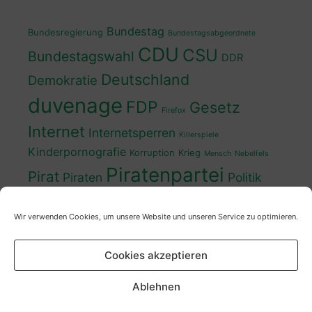
Bundestag
Bundesregierung
Bundestagsabgeordnete
CDU
CSU
Bundestagswahl
DDR
Deutschland
Demokratie
duvenage
FDP
Gesetz
Firefox
Internet
Internetsperren
Killerspiele
Kinderpornografie
Korruption
Krieg
Mensch
Nebelfels
Piratenpartei
Pirat
Piraten
Politik
Schwedt
Politiker
Regierung
Spaß
Wir verwenden Cookies, um unsere Website und unseren Service zu optimieren.
sven
Wahl
SPD
Sperren
Tauss
Urheberrecht
Wahlkampf
Wähler
Cookies akzeptieren
Wahlprogramm
XP
Wahljahr
Zensur
Überwachung
Zensursula
youtube
ZDF
Ablehnen