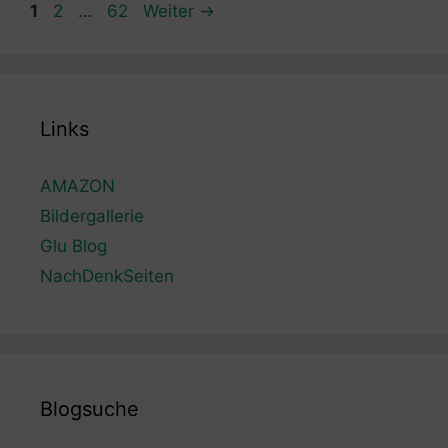
Seite
Seite
Seite
1
2
…
62
Weiter
→
Links
AMAZON
Bildergallerie
Glu Blog
NachDenkSeiten
Blogsuche