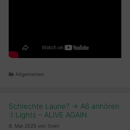
Kategorien
Allgemeines
Schlechte Laune? -> A6 anhören
:) Lights – ALIVE AGAIN
8. Mai 2025
von
Sven