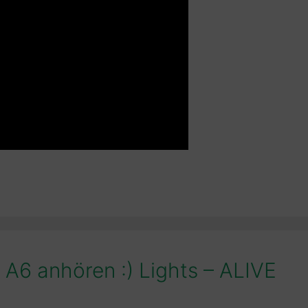
 A6 anhören :) Lights – ALIVE