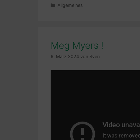
Kategorien
Allgemeines
Meg Myers !
6. März 2024
von
Sven