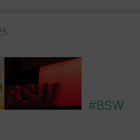
25
#BSW