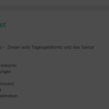
et
as – Zinsen aufs Tagesgeldkonto und das Ganze
irokonto
sungen
irocard
N
d abheben