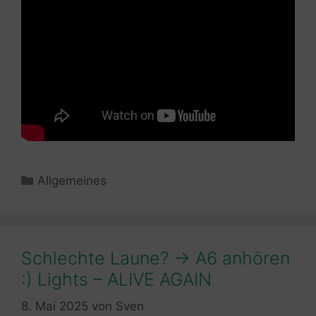
Kategorien
Allgemeines
Schlechte Laune? -> A6 anhören
:) Lights – ALIVE AGAIN
8. Mai 2025
von
Sven