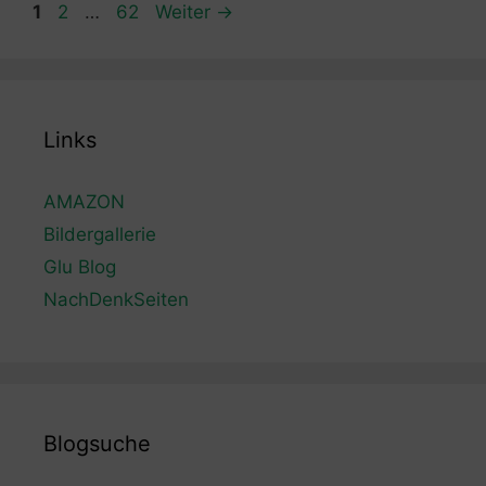
Seite
Seite
Seite
1
2
…
62
Weiter
→
Links
AMAZON
Bildergallerie
Glu Blog
NachDenkSeiten
Blogsuche