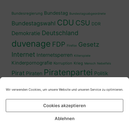
Bundestag
Bundesregierung
Bundestagsabgeordnete
CDU
CSU
Bundestagswahl
DDR
Deutschland
Demokratie
duvenage
FDP
Gesetz
Firefox
Internet
Internetsperren
Killerspiele
Kinderpornografie
Korruption
Krieg
Mensch
Nebelfels
Piratenpartei
Pirat
Piraten
Politik
Schwedt
Politiker
Regierung
Spaß
Wir verwenden Cookies, um unsere Website und unseren Service zu optimieren.
sven
Wahl
SPD
Sperren
Tauss
Urheberrecht
Wahlkampf
Wähler
Cookies akzeptieren
Wahlprogramm
XP
Wahljahr
Zensur
Überwachung
Zensursula
youtube
ZDF
Ablehnen